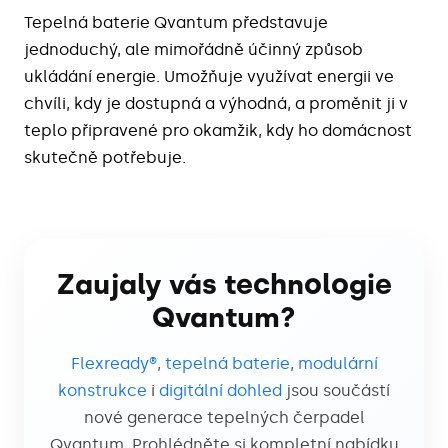
Tepelná baterie Qvantum představuje
jednoduchý, ale mimořádně účinný způsob
ukládání energie. Umožňuje využívat energii ve
chvíli, kdy je dostupná a výhodná, a proměnit ji v
teplo připravené pro okamžik, kdy ho domácnost
skutečně potřebuje.
Zaujaly vás technologie
Qvantum?
Flexready®
,
tepelná baterie
,
modulární
konstrukce
i
digitální dohled
jsou součástí
nové generace tepelných čerpadel
Qvantum. Prohlédněte si kompletní nabídku