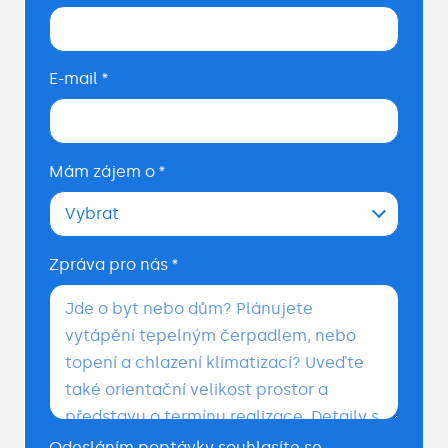
E-mail
*
Mám zájem o
*
Vybrat
Zpráva pro nás
*
Odesláním poptávky souhlasíte se