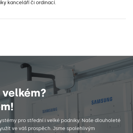
ky kanceláří či ordinací.
e velkém?
ém!
ystémy pro střední i velké podniky. Naše dlouholeté
yužít ve váš prospěch. Jsme spolehlivým