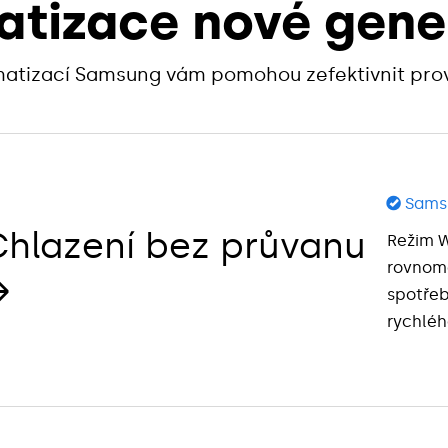
atizace nové gen
atizací Samsung vám pomohou zefektivnit provo
©
Sams
Chlazení bez průvanu
Režim W
rovnom
→
spotřeb
rychléh