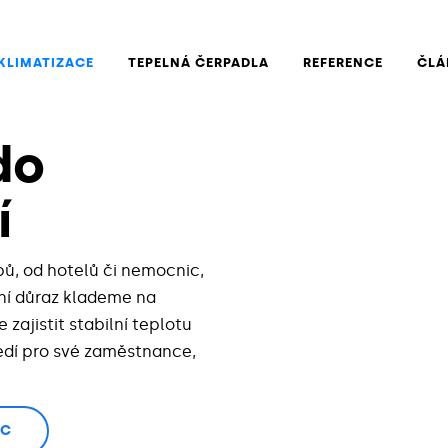
KLIMATIZACE
TEPELNÁ ČERPADLA
REFERENCE
ČLÁ
do
í
ů, od hotelů či nemocnic,
vní důraz klademe na
zajistit stabilní teplotu
ředí pro své zaměstnance,
ÍC