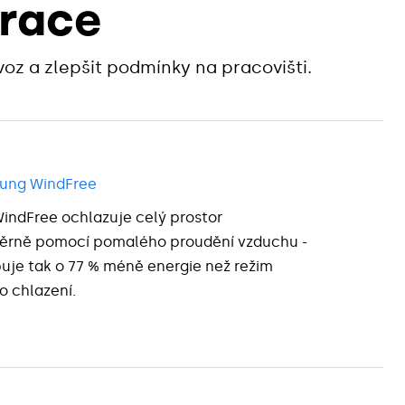
erace
z a zlepšit podmínky na pracovišti.
ung WindFree
indFree ochlazuje celý prostor
ěrně pomocí pomalého proudění vzduchu -
uje tak o 77 % méně energie než režim
o chlazení.