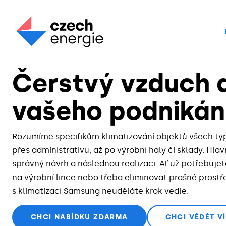
KLIMATIZACE PRO VELKÉ OBJEKTY
Čerstvý vzduch 
vašeho podnikán
Rozumíme specifikům klimatizování objektů všech typ
přes administrativu, až po výrobní haly či sklady. Hla
správný návrh a následnou realizaci. Ať už potřebujete 
na výrobní lince nebo třeba eliminovat prašné prost
s klimatizací Samsung neuděláte krok vedle.
CHCI NABÍDKU ZDARMA
CHCI VĚDĚT V