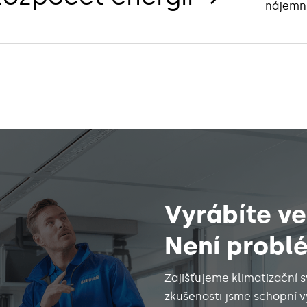
nájemní
Vyrábíte v
Není probl
Zajišťujeme klimatizační s
zkušenosti jsme schopní v