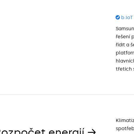
©
b.IoT 
Samsung
řešení 
řídit a 
platfor
hlavníc
třetích
Klimati
spotřeb
Rozpočet energií →