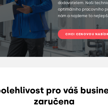
dodavatelem. Naši technici
optimálního pracovního pr
nám a najdeme to nejlepší 
CHCI CENOVOU NABÍD
olehlivost pro váš busin
zaručena