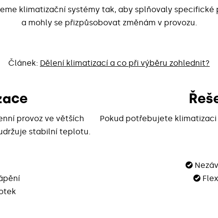
eme klimatizační systémy tak, aby splňovaly specifické
a mohly se přizpůsobovat změnám v provozu.
Článek:
Dělení klimatizací a co při výběru zohlednit?
zace
Řeše
enní provoz ve větších
Pokud potřebujete klimatizaci d
držuje stabilní teplotu.
©
Nezávi
ápění
©
Flex
otek