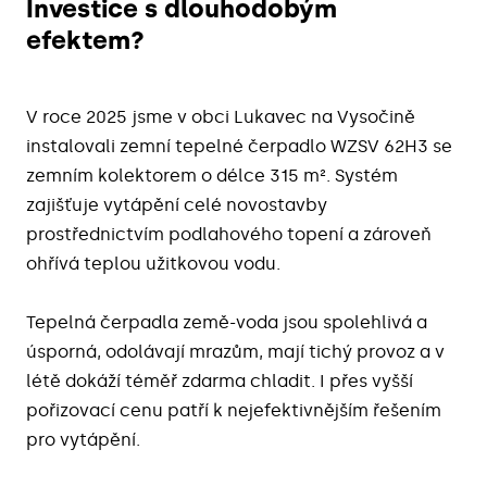
Investice s dlouhodobým
efektem?
V roce 2025 jsme v obci Lukavec na Vysočině
instalovali
zemní tepelné čerpadlo WZSV 62H3
se
zemním kolektorem o délce
315 m²
. Systém
zajišťuje vytápění celé novostavby
prostřednictvím
podlahového topení
a zároveň
ohřívá teplou užitkovou vodu.
Tepelná čerpadla země-voda jsou
spolehlivá a
úsporná
, odolávají mrazům, mají tichý provoz a v
létě dokáží téměř zdarma chladit. I přes vyšší
pořizovací cenu patří k nejefektivnějším řešením
pro
vytápění
.