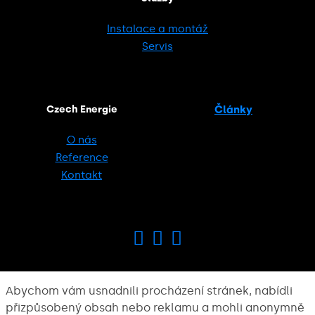
Instalace a montáž
Servis
Czech Energie
Články
O nás
Reference
Kontakt
Abychom vám usnadnili procházení stránek, nabídli
přizpůsobený obsah nebo reklamu a mohli anonymně