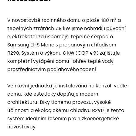
V novostavbě rodinného domu o ploše
180 m²
a
tepelných ztrátách
7,8 kW
jsme nahradili původní
elektrokotel za úspornější
tepelné čerpadlo
Samsung EHS Mono s propanovým chladivem
R290
. Systém o výkonu
8 kW (COP 4,9)
zajišťuje
kompletní
vytápění domu i ohřev teplé vody
prostřednictvím podlahového topení
.
Venkovní jednotka
je instalována na
konzoli vedle
domu
, kde esteticky doplňuje moderní
architekturu. Díky
tichému provozu, vysoké
účinnosti a ekologickému chladivu R290
je tento
systém ideálním řešením pro
nízkoenergetické
novostavby
.