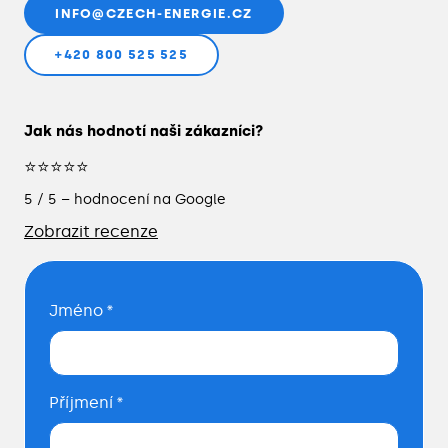
INFO@CZECH-ENERGIE.CZ
+420 800 525 525
Jak nás hodnotí naši zákazníci?
⭐⭐⭐⭐⭐
5 / 5 – hodnocení na Google
Zobrazit recenze
Jméno
*
Příjmení
*