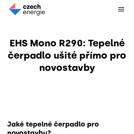
Menu
KLI
TEP
DO 
EHS Mono R290: Tepelné
REF
NOV
DO 
čerpadlo ušité přímo pro
ČLÁ
REK
PRO
novostavby
O N
VEL
NEZ
KON
POD
N
POD
Ze
Kompletní galerie
Vz
TČ
Vz
TČ
Jaké tepelné čerpadlo pro
novostavbu?