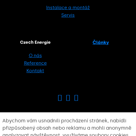
Instalace a montáž
Servis
Czech Energie
Články
O nás
Reference
Kontakt
Abychom vám usnadnili procházení stránek, nabídli
přizpůsobený obsah nebo reklamu a mohli anonymně
analyzovat návštěvnost, využíváme soubory cookies,