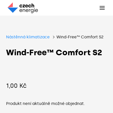
Menu
KLI
TEP
DO 
Nástěnná klimatizace
Wind-Free™ Comfort S2
REF
NOV
DO 
ČLÁ
REK
PRO
Wind-Free™ Comfort S2
O N
VEL
NEZ
KON
POD
N
POD
Ze
Cena:
1,00 Kč
Původní
Vz
TČ
cena:
Vz
TČ
Produkt není aktuálně možné objednat.